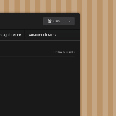
Giriş
BLAJ FILMLER
YABANCI FILMLER
0 film bulundu