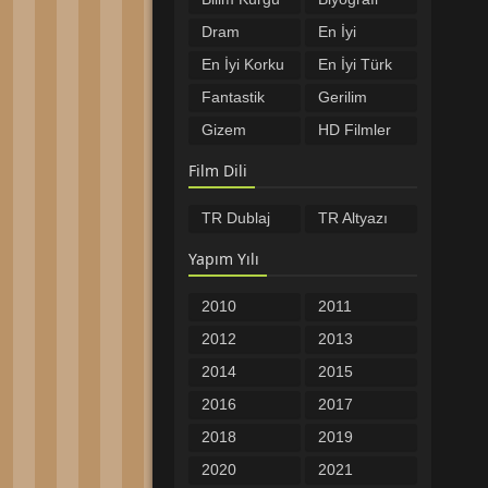
Filmleri
Filmleri
Dram
En İyi
Filmleri
Filmler
En İyi Korku
En İyi Türk
Filmleri
Filmleri
Fantastik
Gerilim
Filmler
Filmleri
Gizem
HD Filmler
Filmleri
Komedi
Macera
Film Dili
Filmleri
Filmleri
Müzikal
Romantik
TR Dublaj
TR Altyazı
Filmleri
Filmler
Savaş
Spor
Filmleri
Filmleri
Yapım Yılı
Tarih
Türkçe
Filmleri
Altyazılı
Türkçe
Yabancı
2010
2011
Filmler
Dublaj
Filmler
Yerli Filmler
Öncesi
2012
2013
Filmler
2014
2015
2016
2017
2018
2019
2020
2021