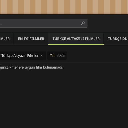
LMLER
EN İYI FILMLER
TÜRKÇE ALTYAZILI FILMLER
TÜRKÇE DU
Türkçe Altyazılı Filmler
:
Yıl:
2025
ğınız kriterlere uygun film bulunamadı.