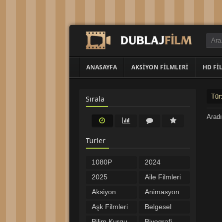
ANASAYFA
AKSIYON FILMLERI
HD FI
Tür
Sırala
Aradı
Türler
1080P
2024
Filmler
Filmleri
2025
Aile Filmleri
Filmleri
Aksiyon
Animasyon
Filmleri
Filmleri
Aşk Filmleri
Belgesel
Bilim Kurgu
Biyografi