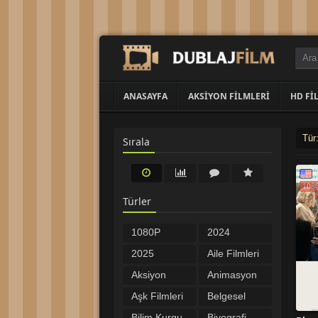
ANASAYFA
AKSIYON FILMLERI
HD FI
Tür
Sırala
108
Türler
1080P
2024
Filmler
Filmleri
2025
Aile Filmleri
Filmleri
Aksiyon
Animasyon
Filmleri
Filmleri
Aşk Filmleri
Belgesel
Bilim Kurgu
Biyografi