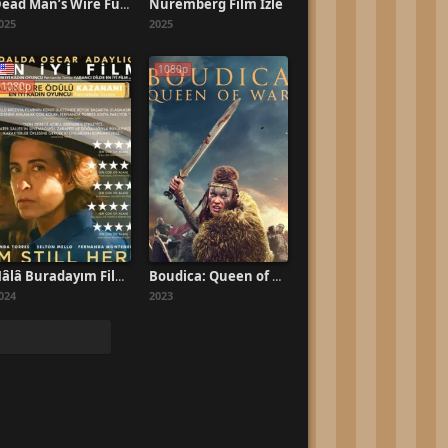
Nuremberg Film İzle
Dead Man’s Wire Full HD İzle
025
2025
1080p
1080p
Hâlâ Buradayım Filmi İzle
Boudica: Queen of War Türkçe Dublaj İzle
024
2023