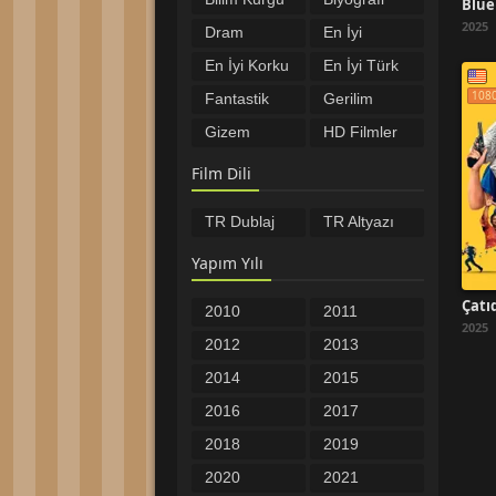
Filmleri
Filmleri
2025
Dram
En İyi
Filmleri
Filmler
En İyi Korku
En İyi Türk
Filmleri
Filmleri
108
Fantastik
Gerilim
Filmler
Filmleri
Gizem
HD Filmler
Filmleri
Komedi
Macera
Film Dili
Filmleri
Filmleri
Müzikal
Romantik
TR Dublaj
TR Altyazı
Filmleri
Filmler
Savaş
Spor
Filmleri
Filmleri
Yapım Yılı
Tarih
Türkçe
Filmleri
Altyazılı
Türkçe
Yabancı
Çatıd
2010
2011
Filmler
Dublaj
Filmler
2025
Yerli Filmler
Öncesi
2012
2013
Filmler
2014
2015
2016
2017
2018
2019
2020
2021