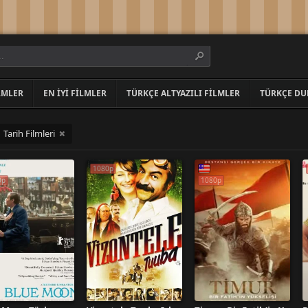
LMLER
EN İYI FILMLER
TÜRKÇE ALTYAZILI FILMLER
TÜRKÇE DU
Tarih Filmleri
:
1080p
0p
1080p