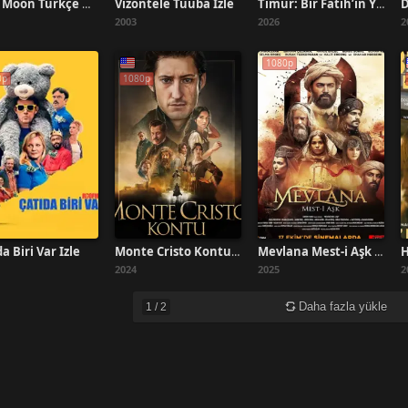
Vizontele Tuuba İzle
Blue Moon Türkçe Dublaj İzle
Timur: Bir Fatih’in Yükselişi Full HD
2003
2026
2
1080p
0p
1080p
a Biri Var İzle
Monte Cristo Kontu Film İzle
Mevlana Mest-i Aşk Full HD İzle
2024
2025
2
Daha fazla yükle
1
/
2