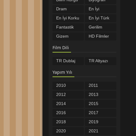
Filmleri
Filmleri
Dram
En İyi
Filmleri
Filmler
En İyi Korku
En İyi Türk
Filmleri
Filmleri
Fantastik
Gerilim
Filmler
Filmleri
Gizem
HD Filmler
Filmleri
Komedi
Macera
Film Dili
Filmleri
Filmleri
Müzikal
Romantik
TR Dublaj
TR Altyazı
Filmleri
Filmler
Savaş
Spor
Filmleri
Filmleri
Yapım Yılı
Tarih
Türkçe
Filmleri
Altyazılı
Türkçe
Yabancı
2010
2011
Filmler
Dublaj
Filmler
Yerli Filmler
Öncesi
2012
2013
Filmler
2014
2015
2016
2017
2018
2019
2020
2021