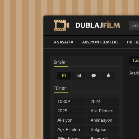
ANASAYFA
AKSIYON FILMLERI
HD FI
Tür
Sırala
Aradı
Türler
1080P
2024
Filmler
Filmleri
2025
Aile Filmleri
Filmleri
Aksiyon
Animasyon
Filmleri
Filmleri
Aşk Filmleri
Belgesel
Bilim Kurgu
Biyografi