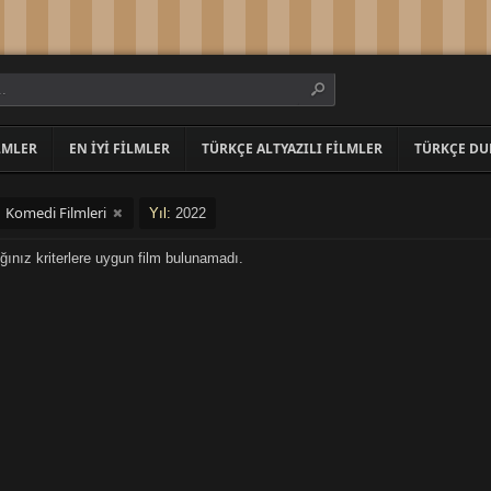
LMLER
EN İYI FILMLER
TÜRKÇE ALTYAZILI FILMLER
TÜRKÇE DU
Komedi Filmleri
:
Yıl:
2022
ğınız kriterlere uygun film bulunamadı.