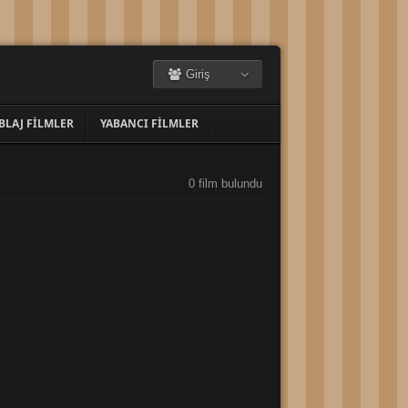
Giriş
BLAJ FILMLER
YABANCI FILMLER
0 film bulundu