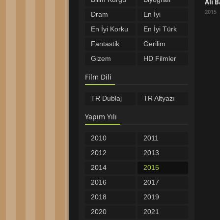
Filmleri
Filmleri
2015
Dram
En İyi
Filmleri
Filmler
En İyi Korku
En İyi Türk
Filmleri
Filmleri
Fantastik
Gerilim
Filmler
Filmleri
Gizem
HD Filmler
Filmleri
Komedi
Macera
Film Dili
Filmleri
Filmleri
Müzikal
Romantik
TR Dublaj
TR Altyazı
Filmleri
Filmler
Savaş
Spor
Filmleri
Filmleri
Yapım Yılı
Tarih
Türkçe
Filmleri
Altyazılı
Türkçe
Yabancı
2010
2011
Filmler
Dublaj
Filmler
Yerli Filmler
Öncesi
2012
2013
Filmler
2014
2015
2016
2017
2018
2019
2020
2021