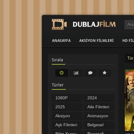
ANASAYFA
AKSIYON FILMLERI
HD FI
Tür
Sırala
108
Türler
1080P
2024
Filmler
Filmleri
2025
Aile Filmleri
Filmleri
Aksiyon
Animasyon
Filmleri
Filmleri
Aşk Filmleri
Belgesel
Bilim Kurgu
Biyografi