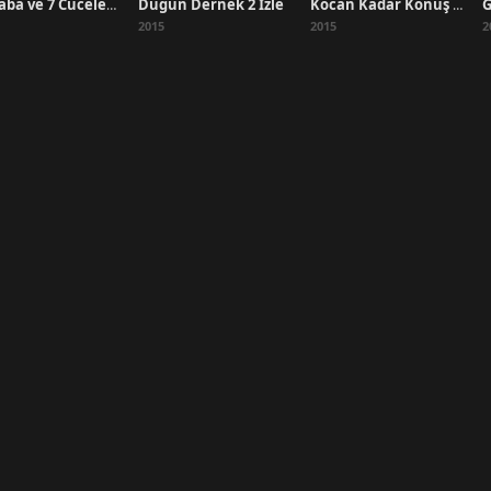
Düğün Dernek 2 İzle
Ali Baba ve 7 Cüceler İzle
Kocan Kadar Konuş İzle
2015
2015
2