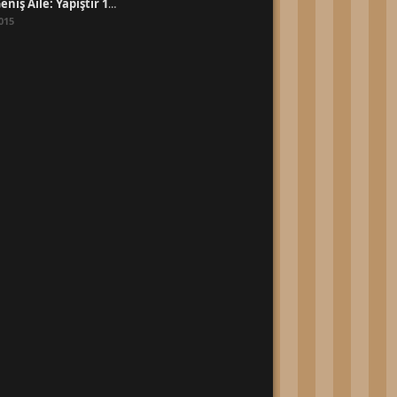
Geniş Aile: Yapıştır 1 Full İzle Tek Parça
015