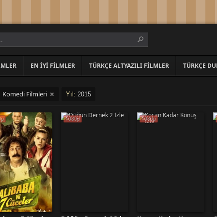
LMLER
EN İYI FILMLER
TÜRKÇE ALTYAZILI FILMLER
TÜRKÇE DU
Komedi Filmleri
:
Yıl:
2015
0p
1080p
1080p