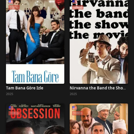
1080p
1080p
Tam Bana Göre İzle
Nirvanna the Band the Show the Movie Türkçe Dublaj İzle
2025
2025
1080p
1080p