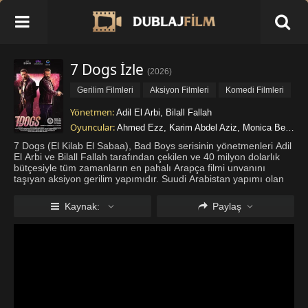
7 Dogs İzle
(
2026
)
Gerilim Filmleri
Aksiyon Filmleri
Komedi Filmleri
Macera Filmleri
Yönetmen:
Adil El Arbi
,
Bilall Fallah
Oyuncular:
Ahmed Ezz
,
Karim Abdel Aziz
,
Monica Bellucci
7 Dogs (El Kilab El Sabaa), Bad Boys serisinin yönetmenleri Adil
El Arbi ve Bilall Fallah tarafından çekilen ve 40 milyon dolarlık
bütçesiyle tüm zamanların en pahalı Arapça filmi unvanını
taşıyan aksiyon gerilim yapımıdır. Suudi Arabistan yapımı olan
film Interpol ajanıyla suç örgütü üyesinin zorunlu ittifak
...
Daha
fazla göster
Kaynak:
Paylaş