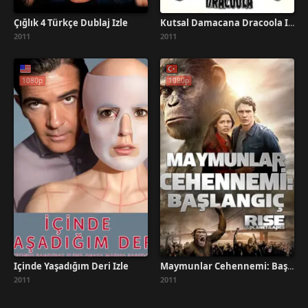
Çığlık 4 Türkçe Dublaj İzle
Kutsal Damacana Dracoola İzle
2011
2011
1080p
1080p
İçinde Yaşadığım Deri İzle
Maymunlar Cehennemi: Başlangıç Türkçe Dublaj İzle
2011
2011