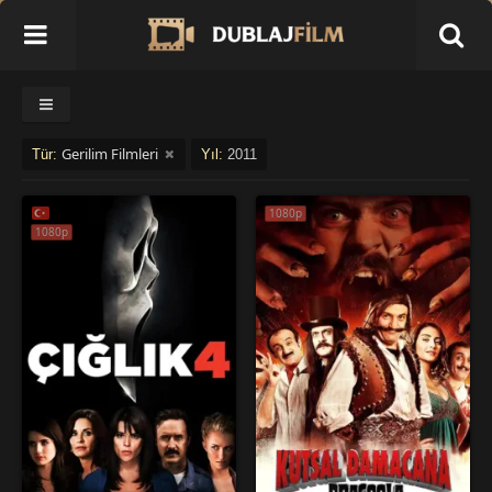
Gerilim Filmleri
Tür:
Yıl:
2011
1080p
1080p