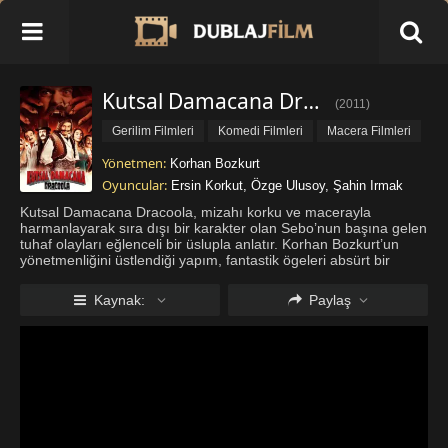
Kutsal Damacana Dracoola İzle
(
2011
)
Gerilim Filmleri
Komedi Filmleri
Macera Filmleri
Yönetmen:
Korhan Bozkurt
Oyuncular:
Ersin Korkut
,
Özge Ulusoy
,
Şahin Irmak
Kutsal Damacana Dracoola, mizahı korku ve macerayla
harmanlayarak sıra dışı bir karakter olan Sebo’nun başına gelen
tuhaf olayları eğlenceli bir üslupla anlatır. Korhan Bozkurt’un
yönetmenliğini üstlendiği yapım, fantastik ögeleri absürt bir
komediyle birleştirirken izleyiciye keyifli bir tempo sunar. Siz de
...
Daha fazla göster
Kaynak:
Paylaş