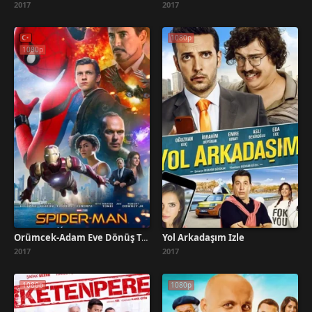
2017
2017
1080p
1080p
Yol Arkadaşım İzle
Örümcek-Adam Eve Dönüş Türkçe Dublaj İzle
2017
2017
1080p
1080p