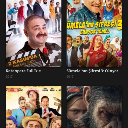
Ketenpere Full İzle
Sümela’nın Şifresi 3: Cünyor Temel İzle
2017
2017
1080p
1080p