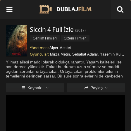
Siccin 4 Full İzle
(
2017
)
Gerilim Filmleri
Gizem Filmleri
Yönetmen:
Alper Mestçi
Oyuncular:
Mirza Metin
,
Sebahat Adalar
,
Yasemin Kurttekin
Yılmaz ailesi maddi olarak oldukça rahattır. Yaşam kaliteleri ise
son derece yüksektir. Fakat bu durum uzun sürmez ve maddi
açıdan sorunlar ortaya çıkar. Ortaya çıkan problemler ailenin
temellerini derinden sarsar. Bir süre sonra evlerini de kaybeden
aile babaannelerinin yanına taşınmaktan başka çare
bulamazl
...
Daha fazla göster
Kaynak:
Paylaş