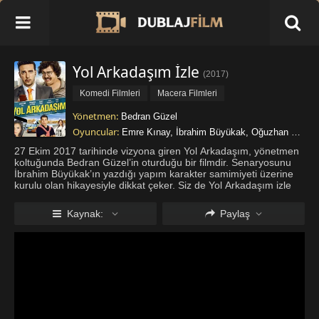
Yol Arkadaşım İzle
(
2017
)
Komedi Filmleri
Macera Filmleri
Yönetmen:
Bedran Güzel
Oyuncular:
Emre Kınay
,
İbrahim Büyükak
,
Oğuzhan Koç
27 Ekim 2017 tarihinde vizyona giren Yol Arkadaşım, yönetmen
koltuğunda Bedran Güzel’in oturduğu bir filmdir. Senaryosunu
İbrahim Büyükak’ın yazdığı yapım karakter samimiyeti üzerine
kurulu olan hikayesiyle dikkat çeker. Siz de Yol Arkadaşım izle
seçeneği üzerinden Anadolu manzaralarının ve sıcak kasaba
atmos
...
Daha fazla göster
Kaynak:
Paylaş