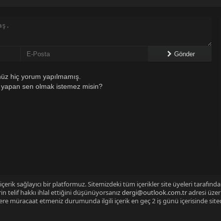
Gönder
üz hiç yorum yapılmamış.
 yapan sen olmak istemez misin?
çerik sağlayıcı bir platformuz. Sitemizdeki tüm içerikler site üyeleri tarafınd
n telif hakkı ihlal ettiğini düşünüyorsanız
dergi@outlook.com.tr
adresi üzer
izlere müracaat etmeniz durumunda ilgili içerik en geç 2 iş günü içerisinde sit