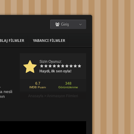
Giriş
BLAJ FILMLER
YABANCI FILMLER
Sizin Oyunuz:
Haydi, ilk sen oyla!
6.7
348
-
IMDB Puanı
Görüntülenme
a nesli
nın
Anasayfa
>
Animasyon Filmleri