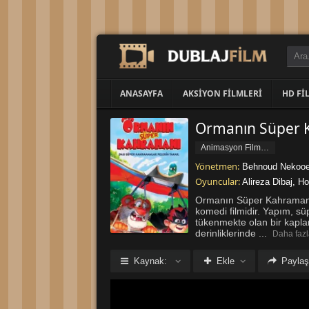
ANASAYFA
AKSIYON FILMLERI
HD FI
Ormanın Süper K
Animasyon Filmleri
Yönetmen:
Behnoud Nekooe
Oyuncular:
Alireza Dibaj
,
Ho
Ormanın Süper Kahramanı,
komedi filmidir. Yapım, s
tükenmekte olan bir kaplan
derinliklerinde
...
Daha fazl
Kaynak:
Ekle
Paylaş