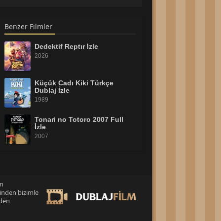
Benzer Filmler
Dedektif Reptır İzle
2026
Küçük Cadı Kiki Türkçe
Dublaj İzle
1989
Tonari no Totoro 2007 Full
İzle
2007
Düşler Ülkesi Full HD İzle
2026
an
inden bizimle
Toy Story 5 Full İzle
eden
2026