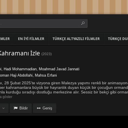
LMLER
EN İYI FILMLER
TÜRKÇE ALTYAZILI FILMLER
TÜRKÇE DU
ahramanı İzle
(
2023
)
i
,
Hadi Mohammadian
,
Moahmad Javad Jannati
oman Haji Abdollahi
,
Mahsa Erfani
 28 Şubat 2025’te vizyona giren Malezya yapımı renkli bir animasyon
üper kahramanlara büyük bir hayranlık duyan küçük bir çocuğun ormand
la kurduğu sıradışı dostluğu merkezine alır. Sessiz bir bekçi gibi orma
a göster
Bildir
Geniş