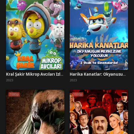
Kral Şakir Mikrop Avcıları İzle Full HD
Harika Kanatlar: Okyanusun Merkezine Yolculuk İzle
2023
2023
1080p
1080p