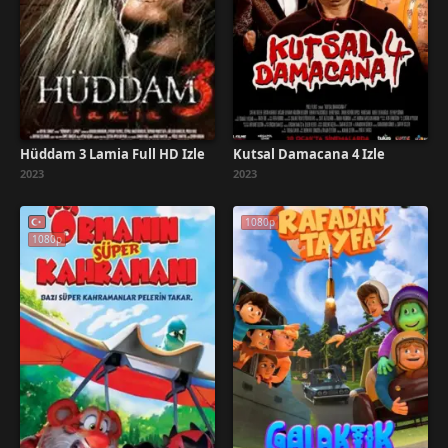
Hüddam 3 Lamia Full HD İzle
Kutsal Damacana 4 İzle
2023
2023
1080p
1080p