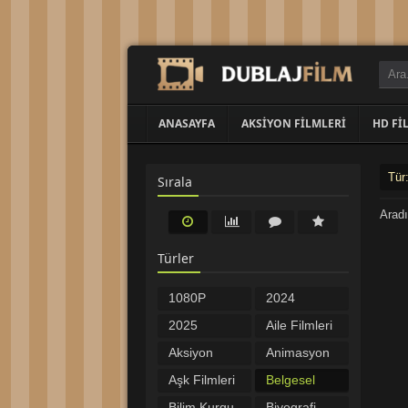
ANASAYFA
AKSIYON FILMLERI
HD FI
Tür
Sırala
Aradı
Türler
1080P
2024
Filmler
Filmleri
2025
Aile Filmleri
Filmleri
Aksiyon
Animasyon
Filmleri
Filmleri
Aşk Filmleri
Belgesel
Bilim Kurgu
Biyografi