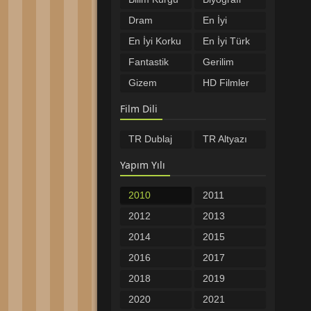
Filmleri
Filmleri
Dram
En İyi
Filmleri
Filmler
En İyi Korku
En İyi Türk
Filmleri
Filmleri
Fantastik
Gerilim
Filmler
Filmleri
Gizem
HD Filmler
Filmleri
Komedi
Macera
Film Dili
Filmleri
Filmleri
Müzikal
Romantik
TR Dublaj
TR Altyazı
Filmleri
Filmler
Savaş
Spor
Filmleri
Filmleri
Yapım Yılı
Tarih
Türkçe
Filmleri
Altyazılı
Türkçe
Yabancı
2010
2011
Filmler
Dublaj
Filmler
Yerli Filmler
Öncesi
2012
2013
Filmler
2014
2015
2016
2017
2018
2019
2020
2021