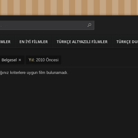
LMLER
EN İYI FILMLER
TÜRKÇE ALTYAZILI FILMLER
TÜRKÇE DU
Belgesel
:
Yıl:
2010 Öncesi
ğınız kriterlere uygun film bulunamadı.