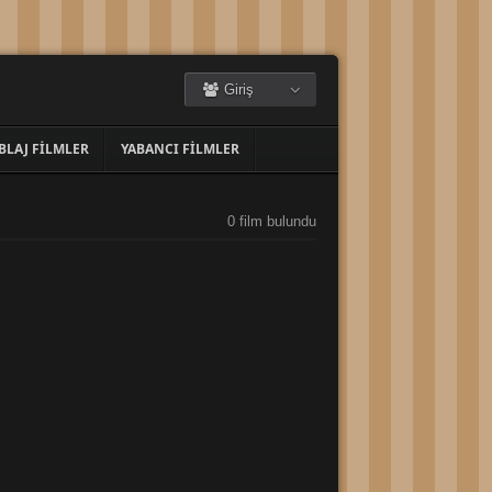
Giriş
BLAJ FILMLER
YABANCI FILMLER
0 film bulundu