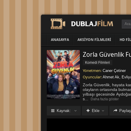
ANASAYFA
AKSIYON FILMLERI
HD FI
Zorla Güvenlik Ful
Komedi Filmleri
Yönetmen:
Caner Çetiner
Oyuncular:
Ahmet Ak
,
Evliy
Zorla Güvenlik, hayata kar
olayların ortasında bulmas
yılbaşı gecesinde Aydoğan
s
...
Daha fazla göster
Kaynak:
Ekle
Paylaş