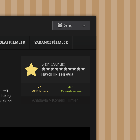
Giriş
BLAJ FILMLER
YABANCI FILMLER
Sizin Oyunuz:
Haydi, ilk sen oyla!
6.5
463
nceli
IMDB Puanı
Görüntülenme
bir iş
erkezi
Anasayfa
>
Komedi Filmleri