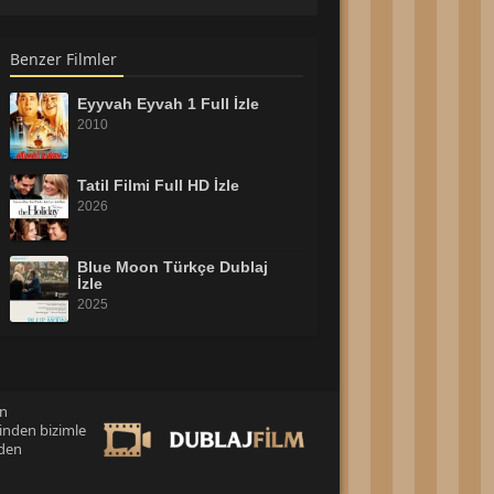
Benzer Filmler
Eyyvah Eyvah 1 Full İzle
2010
Tatil Filmi Full HD İzle
2026
Blue Moon Türkçe Dublaj
İzle
2025
Cesur Kedi Moxy Full HD
İzle
2026
an
inden bizimle
Tonari no Totoro 2007 Full
İzle
eden
2007