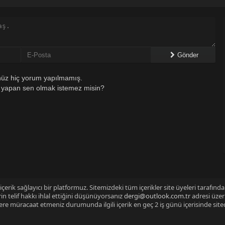
Gönder
üz hiç yorum yapılmamış.
 yapan sen olmak istemez misin?
çerik sağlayıcı bir platformuz. Sitemizdeki tüm içerikler site üyeleri tarafınd
n telif hakkı ihlal ettiğini düşünüyorsanız
dergi@outlook.com.tr
adresi üzer
izlere müracaat etmeniz durumunda ilgili içerik en geç 2 iş günü içerisinde sit