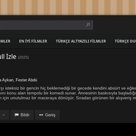
LMLER
EN İYI FILMLER
TÜRKÇE ALTYAZILI FILMLER
TÜRKÇE DU
l İzle
(
2025
)
a Aykan
,
Fester Abdü
şı isteksiz bir gencin hiç beklemediği bir gecede kendini absürt ve eğle
ını konu alan tempolu bir komedi sunar. Annesinin baskısıyla başladığı 
 için unutulmaz bir maceraya dönüşür. Sıradan görünen bir alışveriş m
Bildir
Geniş