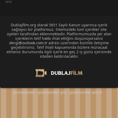
2016
Dublajfilm.org olarak 5651 Sayılı Kanun uyarınca içerik
sağlayıcı bir platformuz. Sitemizdeki tüm içerikler site
üyeleri tarafından eklenmektedir. Platformumuzda yer alan
içeriklerin telif hakkı ihlal ettiğini düşünüyorsanız
dergi@outlook.com.tr
adresi üzerinden bizimle iletişime
geçebilirsiniz. Telif ihlali kapsamında bizlere müracaat
etmeniz durumunda ilgili içerik en geç 2 iş günü içerisinde
siteden kaldırılacaktır.
grandoperabet
grandoperabet giriş
grandoperabet güncel