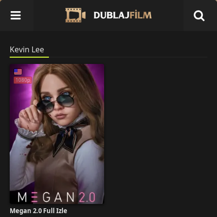
Kevin Lee
1080p
Megan 2.0 Full İzle