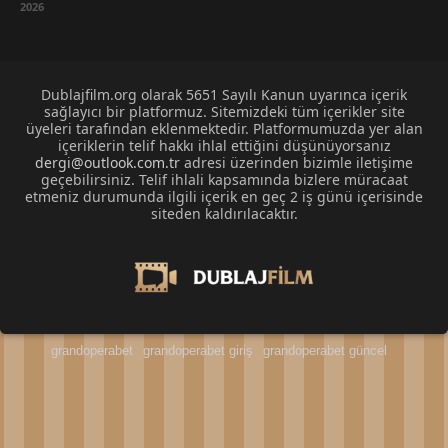
2026
Dublajfilm.org olarak 5651 Sayılı Kanun uyarınca içerik
sağlayıcı bir platformuz. Sitemizdeki tüm içerikler site
üyeleri tarafından eklenmektedir. Platformumuzda yer alan
içeriklerin telif hakkı ihlal ettiğini düşünüyorsanız
dergi@outlook.com.tr
adresi üzerinden bizimle iletişime
geçebilirsiniz. Telif ihlali kapsamında bizlere müracaat
etmeniz durumunda ilgili içerik en geç 2 iş günü içerisinde
siteden kaldırılacaktır.
grandoperabet
grandoperabet giriş
grandoperabet güncel