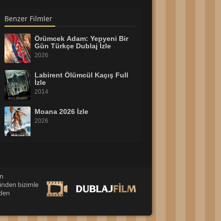
Benzer Filmler
Örümcek Adam: Yepyeni Bir
Gün Türkçe Dublaj İzle
2026
Labirent Ölümcül Kaçış Full
İzle
2014
Moana 2026 İzle
2026
Tatil Filmi Full HD İzle
2026
an
inden bizimle
Dedektif Reptır İzle
eden
2026