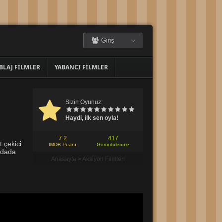
Giriş
BLAJ FILMLER
YABANCI FILMLER
Sizin Oyunuz:
Haydi, ilk sen oyla!
7.2
417
 çekici
IMDB Puanı
Görüntülenme
adada
Anasayfa
>
Aksiyon Filmleri