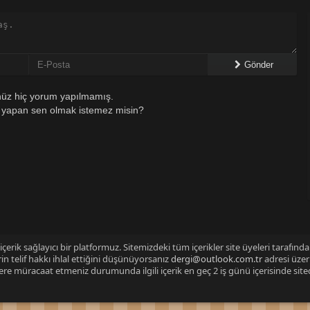
Gönder
üz hiç yorum yapılmamış.
 yapan sen olmak istemez misin?
çerik sağlayıcı bir platformuz. Sitemizdeki tüm içerikler site üyeleri tarafınd
n telif hakkı ihlal ettiğini düşünüyorsanız
dergi@outlook.com.tr
adresi üzer
izlere müracaat etmeniz durumunda ilgili içerik en geç 2 iş günü içerisinde sit