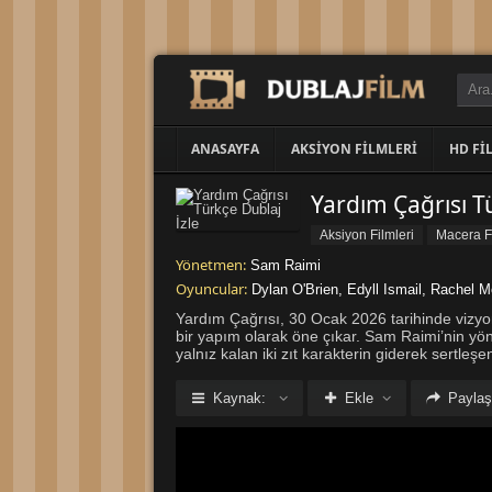
ANASAYFA
AKSIYON FILMLERI
HD FI
Yardım Çağrısı Tü
Aksiyon Filmleri
Macera Fi
Yönetmen:
Sam Raimi
Oyuncular:
Dylan O'Brien
,
Edyll Ismail
,
Rachel 
Yardım Çağrısı, 30 Ocak 2026 tarihinde vizyona
bir yapım olarak öne çıkar. Sam Raimi’nin yö
yalnız kalan iki zıt karakterin giderek sertle
Kaynak:
Ekle
Paylaş