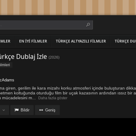
LMLER
EN İYI FILMLER
TÜRKÇE ALTYAZILI FILMLER
TÜRKÇE DU
rkçe Dublaj İzle
(
2026
)
lmleri
McAdams
 giren, gerilim ile kara mizahı korku atmosferi içinde buluşturan dikkat
netmen koltuğunda oturduğu film bir uçak kazasının ardından ıssız bir 
şen mücadelesini m
...
Daha fazla göster
Bildir
Geniş