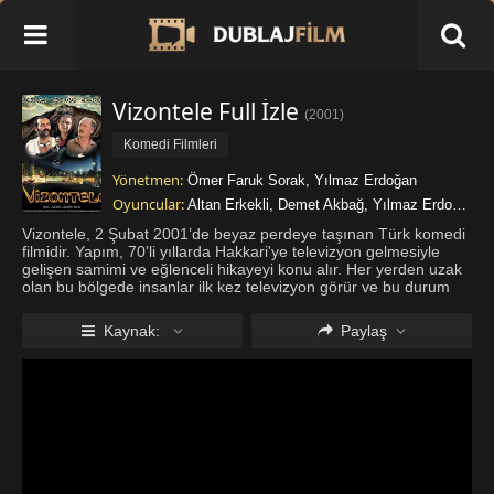
Vizontele Full İzle
(
2001
)
Komedi Filmleri
Yönetmen:
Ömer Faruk Sorak
,
Yılmaz Erdoğan
Oyuncular:
Altan Erkekli
,
Demet Akbağ
,
Yılmaz Erdoğan
Vizontele, 2 Şubat 2001’de beyaz perdeye taşınan Türk komedi
filmidir. Yapım, 70'li yıllarda Hakkari'ye televizyon gelmesiyle
gelişen samimi ve eğlenceli hikayeyi konu alır. Her yerden uzak
olan bu bölgede insanlar ilk kez televizyon görür ve bu durum
büyük bir şaşkınlık yaratır. Kasabada deli oğlan olarak ta
...
Daha
fazla göster
Kaynak:
Paylaş