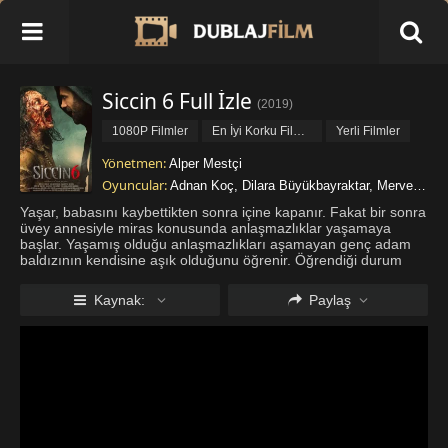
Siccin 6 Full İzle
(
2019
)
1080P Filmler
En İyi Korku Filmleri
Yerli Filmler
Yönetmen:
Alper Mestçi
Oyuncular:
Adnan Koç
,
Dilara Büyükbayraktar
,
Merve Ateş
Yaşar, babasını kaybettikten sonra içine kapanır. Fakat bir sonra
üvey annesiyle miras konusunda anlaşmazlıklar yaşamaya
başlar. Yaşamış olduğu anlaşmazlıkları aşamayan genç adam
baldızının kendisine aşık olduğunu öğrenir. Öğrendiği durum
işleri daha karmaşık hale getirir. Zamanla da tuhaf olaylar gün
yüzüne
...
Daha fazla göster
Kaynak:
Paylaş