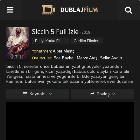
Siccin 5 Full İzle
(
2018
)
En İyi Korku Filmleri
Gerilim Filmleri
Gizem Filmleri
Yönetmen:
Alper Mestçi
Oyuncular:
Ece Baykal
,
Merve Ateş
,
Selim Aydın
Siccin 5, seneler önce babasının yaptığı büyüler yüzünden
lanetlenen bir genç kızın yaşadığı kabus dolu olayları konu alır.
Yengesi, hasta annesi ve yeğeni ile birlikte yaşayan genç bir
kadındır. Bütün evin yükünü tek başına yüklenerek evin düzenini
sağlamaya çalışır. Son zamanlarda gördüğü kabuslar ve ev
içi
...
Daha fazla göster
Kaynak:
Paylaş