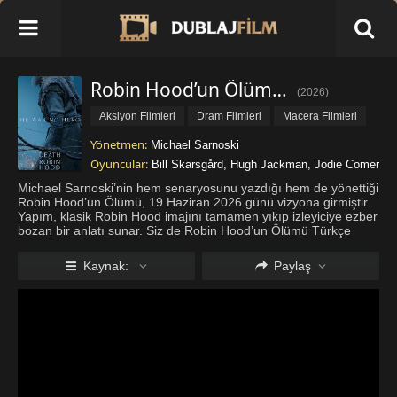
Robin Hood’un Ölümü Türkçe Dublaj İzle
(
2026
)
Aksiyon Filmleri
Dram Filmleri
Macera Filmleri
Yönetmen:
Michael Sarnoski
Oyuncular:
Bill Skarsgård
,
Hugh Jackman
,
Jodie Comer
Michael Sarnoski’nin hem senaryosunu yazdığı hem de yönettiği
Robin Hood’un Ölümü, 19 Haziran 2026 günü vizyona girmiştir.
Yapım, klasik Robin Hood imajını tamamen yıkıp izleyiciye ezber
bozan bir anlatı sunar. Siz de Robin Hood’un Ölümü Türkçe
dublaj izle fırsatını değerlendirebilir ve karakterin yaşlılık
dö
...
Daha fazla göster
Kaynak:
Paylaş