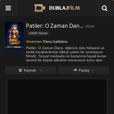
Patiler: O Zaman Dans İzle
(
2026
)
1080P Filmler
Yönetmen:
Elena Galdobina
Patiler: O Zaman Dans, eğlence dolu hikayesi ve
renkli karakterleriyle dikkat çeken bir animasyon
filmidir. Sosyal medyada ün kazanma hayali kuran
sevimli bir köpek ailesinin macerasını konu alan
yapım dostluk, rekabet ve dayanışma temalarını
keyifli bir anlatımla bir araya getirir. Ailece
Kaynak:
Paylaş
izlenebilecek yapıs
...
Daha fazla göster