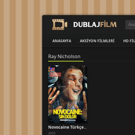
ANASAYFA
AKSIYON FILMLERI
HD FI
Ray Nicholson
1080p
Novocaine Türkçe Dublaj İzle
2025