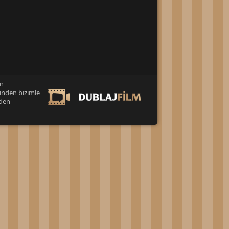
an
inden bizimle
eden