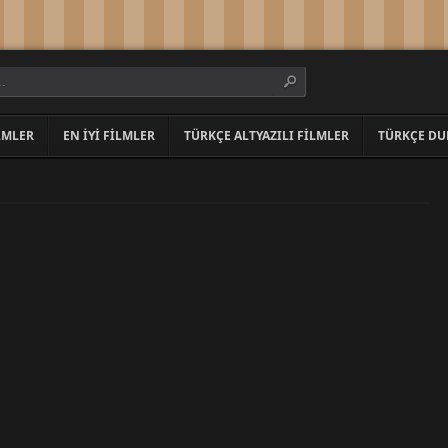
LMLER
EN İYI FILMLER
TÜRKÇE ALTYAZILI FILMLER
TÜRKÇE DU