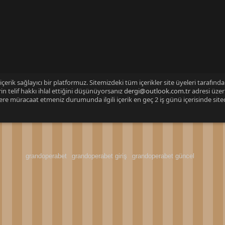
çerik sağlayıcı bir platformuz. Sitemizdeki tüm içerikler site üyeleri tarafınd
n telif hakkı ihlal ettiğini düşünüyorsanız
dergi@outlook.com.tr
adresi üzer
izlere müracaat etmeniz durumunda ilgili içerik en geç 2 iş günü içerisinde sit
grandoperabet
grandoperabet giriş
grandoperabet güncel