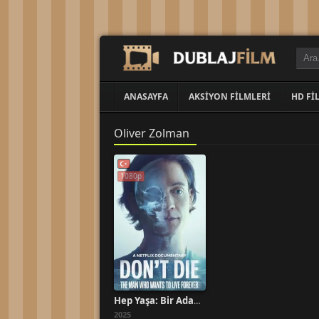
ANASAYFA
AKSIYON FILMLERI
HD FI
Oliver Zolman
1080p
Hep Yaşa: Bir Adamın Ölümsüzlük Arayışı Türkçe Dublaj İzle
2025