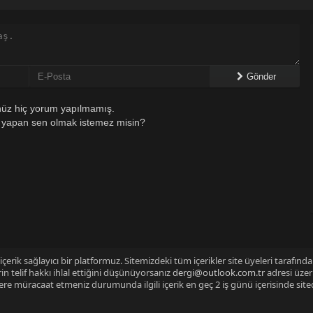
Gönder
üz hiç yorum yapılmamış.
 yapan sen olmak istemez misin?
çerik sağlayıcı bir platformuz. Sitemizdeki tüm içerikler site üyeleri tarafınd
n telif hakkı ihlal ettiğini düşünüyorsanız
dergi@outlook.com.tr
adresi üzer
izlere müracaat etmeniz durumunda ilgili içerik en geç 2 iş günü içerisinde sit