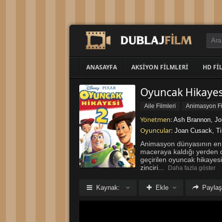
ANASAYFA
AKSIYON FILMLERI
HD FI
Oyuncak Hikayesi
Aile Filmleri
Yönetmen:
Ash Brannon
,
Jo
Oyuncular:
Joan Cusack
,
Ti
Animasyon dünyasının en se
maceraya kaldığı yerden d
geçirilen oyuncak hikayesi
zinciri
...
Daha fazla göster
Kaynak:
Ekle
Paylaş