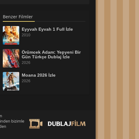
Benzer Filmler
Eyyvah Eyvah 1 Full İzle
2010
Örümcek Adam: Yepyeni Bir
Gün Türkçe Dublaj İzle
2026
Moana 2026 İzle
2026
Tatil Filmi Full HD İzle
2026
an
inden bizimle
Dedektif Reptır İzle
eden
2026