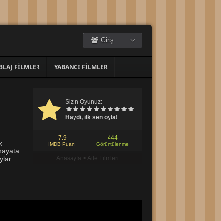
Giriş
BLAJ FILMLER
YABANCI FILMLER
Sizin Oyunuz:
Haydi, ilk sen oyla!
7.9
444
k
IMDB Puanı
Görüntülenme
hayata
ylar
Anasayfa
>
Aile Filmleri