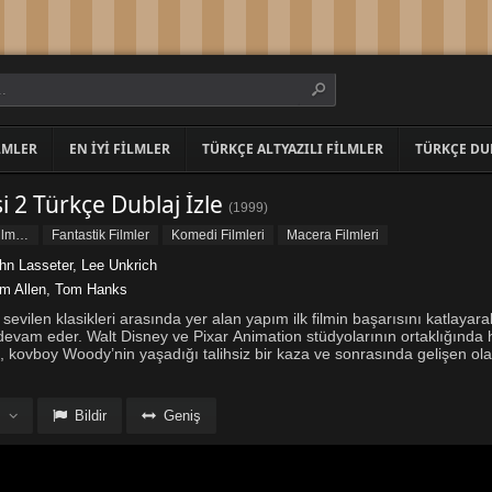
LMLER
EN İYI FILMLER
TÜRKÇE ALTYAZILI FILMLER
TÜRKÇE DU
 2 Türkçe Dublaj İzle
(
1999
)
Animasyon Filmleri
Fantastik Filmler
Komedi Filmleri
Macera Filmleri
hn Lasseter
,
Lee Unkrich
m Allen
,
Tom Hanks
vilen klasikleri arasında yer alan yapım ilk filmin başarısını katlayara
evam eder. Walt Disney ve Pixar Animation stüdyolarının ortaklığında 
, kovboy Woody’nin yaşadığı talihsiz bir kaza ve sonrasında gelişen ola
Bildir
Geniş