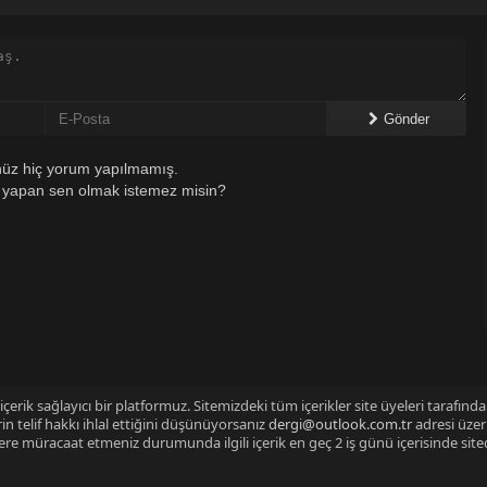
Gönder
üz hiç yorum yapılmamış.
 yapan sen olmak istemez misin?
çerik sağlayıcı bir platformuz. Sitemizdeki tüm içerikler site üyeleri tarafınd
n telif hakkı ihlal ettiğini düşünüyorsanız
dergi@outlook.com.tr
adresi üzer
izlere müracaat etmeniz durumunda ilgili içerik en geç 2 iş günü içerisinde sit