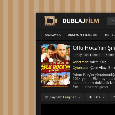
ANASAYFA
AKSIYON FILMLERI
HD FI
Oflu Hoca’nın Şifr
En İyi Türk Filmleri
Komedi
Yönetmen:
Adem Kılıç
Oyuncular:
Çetin Altay
,
Emin
Adem Kılıç’ın yönetmenliği
2014 yılının Ekim ayında b
saat kırk dört dakikalık iz
film
...
Daha fazla göster
Kaynak:
Fragman
Ekle