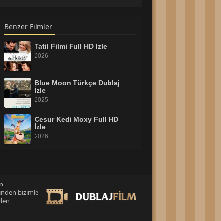
Benzer Filmler
Tatil Filmi Full HD İzle
2026
Blue Moon Türkçe Dublaj
İzle
2025
Cesur Kedi Moxy Full HD
İzle
2026
Tonari no Totoro 2007 Full
İzle
2007
an
inden bizimle
Virginia Woolf’s Night & Day
Full HD İzle
eden
2026