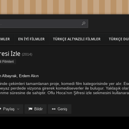
LMLER
EN İYI FILMLER
TÜRKÇE ALTYAZILI FILMLER
TÜRKÇE DU
esi İzle
(
2014
)
 Filmleri
 Albayrak
,
Erdem Akın
nde çekimleri tamamlanan proje, komedi film kategorisinde yer alır. Es
eyaz perdede vizyona girerek komediseverler ile buluşur. Yaklaşık olar
lenme süresine de sahiptir. Oflu Hoca'nın Şifresi izle sekmesini kullanar
Paylaş
Bildir
Geniş