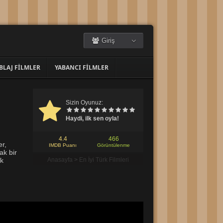
Giriş
BLAJ FILMLER
YABANCI FILMLER
Sizin Oyunuz:
Haydi, ilk sen oyla!
4.4
466
er,
IMDB Puanı
Görüntülenme
ak bir
ak
Anasayfa
>
En İyi Türk Filmleri