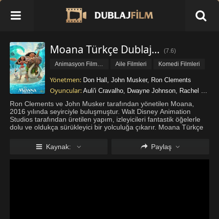
Moana Türkçe Dublaj İzle
(
7.6
)
Animasyon Filmleri
Aile Filmleri
Komedi Filmleri
Macera Filmleri
Müzikal Filmleri
Yönetmen:
Don Hall
,
John Musker
,
Ron Clements
Oyuncular:
Auli'i Cravalho
,
Dwayne Johnson
,
Rachel House
Ron Clements ve John Musker tarafından yönetilen Moana,
2016 yılında seyirciyle buluşmuştur. Walt Disney Animation
Studios tarafından üretilen yapım, izleyicileri fantastik öğelerle
dolu ve oldukça sürükleyici bir yolculuğa çıkarır. Moana Türkçe
dublaj izle butonuna tıklayarak içeriği seyredebilir,
etkileyici
...
Daha fazla göster
Kaynak:
Paylaş