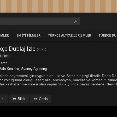
LMLER
EN İYI FILMLER
TÜRKÇE ALTYAZILI FILMLER
TÜRKÇE DU
kçe Dublaj İzle
(
2025
)
lmleri
 Camp
Maia Kealoha
,
Sydney Agudong
cilerin seyretmesi için uygun olan Lilo ve Stitch bir çizgi filmdir. Dean De
tör koltuğunda olduğu eser; aile, animasyon, macera ve komedi türünd
 dakikalık izlenme süresi olan yapım 2002 yılında beyaz perdede izleyici
Bildir
Geniş