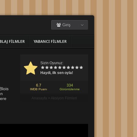
Giriş
BLAJ FILMLER
YABANCI FILMLER
Sizin Oyunuz:
Haydi, ilk sen oyla!
6.7
334
Blois
IMDB Puanı
Görüntülenme
en
lere
Anasayfa
>
Aksiyon Filmleri