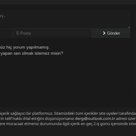
Gönder
üz hiç yorum yapılmamış.
 yapan sen olmak istemez misin?
çerik sağlayıcı bir platformuz. Sitemizdeki tüm içerikler site üyeleri tarafınd
n telif hakkı ihlal ettiğini düşünüyorsanız
dergi@outlook.com.tr
adresi üzer
izlere müracaat etmeniz durumunda ilgili içerik en geç 2 iş günü içerisinde sit