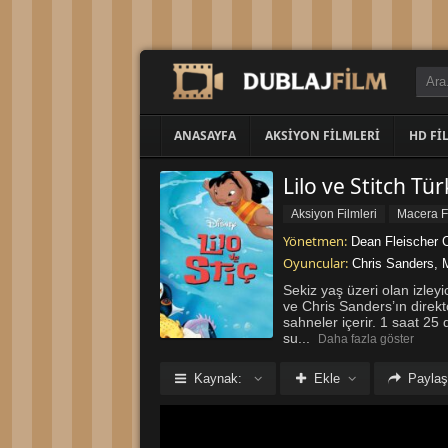
ANASAYFA
AKSIYON FILMLERI
HD FI
Lilo ve Stitch Tür
Aksiyon Filmleri
Macera Fi
Yönetmen:
Dean Fleischer
Oyuncular:
Chris Sanders
,
Sekiz yaş üzeri olan izleyi
ve Chris Sanders’ın direk
sahneler içerir. 1 saat 25
su
...
Daha fazla göster
Kaynak:
Ekle
Paylaş