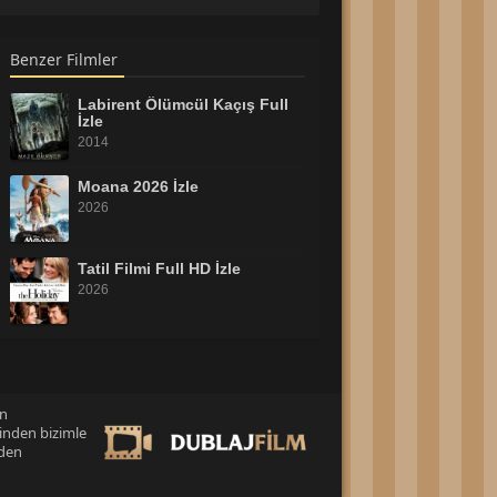
Benzer Filmler
Labirent Ölümcül Kaçış Full
İzle
2014
Moana 2026 İzle
2026
Tatil Filmi Full HD İzle
2026
Dedektif Reptır İzle
2026
an
inden bizimle
Evil Dead Burn 2026 İzle
eden
2026