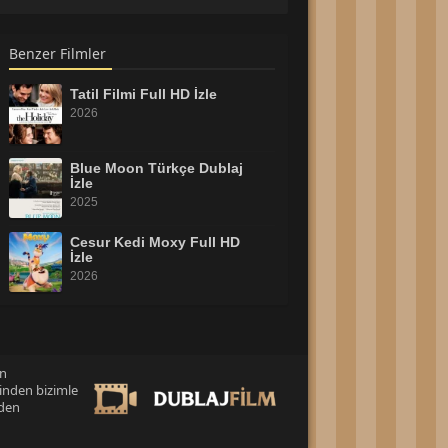
Benzer Filmler
Tatil Filmi Full HD İzle
2026
Blue Moon Türkçe Dublaj
İzle
2025
Cesur Kedi Moxy Full HD
İzle
2026
Tonari no Totoro 2007 Full
İzle
2007
an
inden bizimle
Virginia Woolf’s Night & Day
Full HD İzle
eden
2026