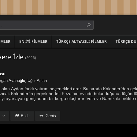
LMLER
EN İYI FILMLER
TÜRKÇE ALTYAZILI FILMLER
TÜRKÇE DU
ere İzle
(
2026
)
asu
ygan Avanoğlu
,
Uğur Aslan
i olan Aydan farklı yatırım seçenekleri arar. Bu sırada Kalender’den gel
r. Ancak Kalender’in gerçek hedefi Feza’nın evinde bulunduğunu düşünd
şeyi ayarlayan genç adam bir kurgu oluşturur. Vefa ve Namık ile birlikte 
Bildir
Geniş