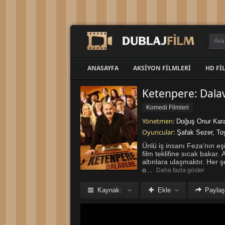
ANASAYFA
AKSIYON FILMLERI
HD FI
Ketenpere: Dalav
Komedi Filmleri
Yönetmen:
Doğuş Onur Kar
Oyuncular:
Şafak Sezer
,
To
Ünlü iş insanı Feza’nın eş
film teklifine sıcak baka
altınlara ulaşmaktır. Her 
o
...
Daha fazla göster
Kaynak:
Ekle
Paylaş