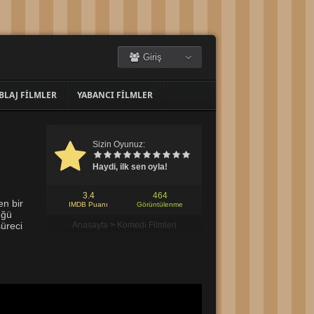
Giriş
BLAJ FILMLER
YABANCI FILMLER
Sizin Oyunuz:
Haydi, ilk sen oyla!
3.4
464
en bir
IMDB Puanı
Görüntülenme
üğü
süreci
Anasayfa
>
Komedi Filmleri