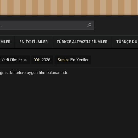
LMLER
EN İYI FILMLER
TÜRKÇE ALTYAZILI FILMLER
TÜRKÇE DU
Yerli Filmler
:
Yıl:
2026
Sırala:
En Yeniler
ğınız kriterlere uygun film bulunamadı.