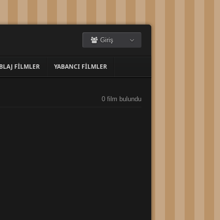
Giriş
BLAJ FILMLER
YABANCI FILMLER
0 film bulundu