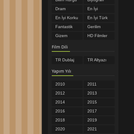
Filmleri
Filmleri
Dram
En İyi
Filmleri
Filmler
En İyi Korku
En İyi Türk
Filmleri
Filmleri
Fantastik
Gerilim
Filmler
Filmleri
Gizem
HD Filmler
Filmleri
Komedi
Macera
Film Dili
Filmleri
Filmleri
Müzikal
Romantik
TR Dublaj
TR Altyazı
Filmleri
Filmler
Savaş
Spor
Filmleri
Filmleri
Yapım Yılı
Tarih
Türkçe
Filmleri
Altyazılı
Türkçe
Yabancı
2010
2011
Filmler
Dublaj
Filmler
Yerli Filmler
Öncesi
2012
2013
Filmler
2014
2015
2016
2017
2018
2019
2020
2021