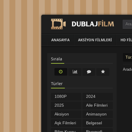
ANASAYFA
AKSIYON FILMLERI
HD FI
Tür
Sırala
Aradı
Türler
1080P
2024
Filmler
Filmleri
2025
Aile Filmleri
Filmleri
Aksiyon
Animasyon
Filmleri
Filmleri
Aşk Filmleri
Belgesel
Bilim Kurgu
Biyografi