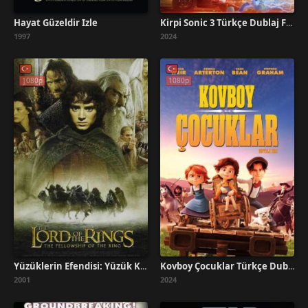
Hayat Güzeldir İzle
Kirpi Sonic 3 Türkçe Dublaj Full İzle
1997
2024
1080p
1080p
Yüzüklerin Efendisi: Yüzük Kardeşliği Türkçe Dublaj İzle
Kovboy Çocuklar Türkçe Dublaj İzle
2001
2024