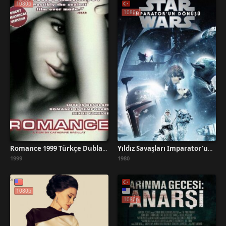
1080p
1080p
Romance 1999 Türkçe Dublaj İzle
Yıldız Savaşları İmparator’un Dönüşü Türkçe Dublaj İzle
1999
1980
1080p
1080p