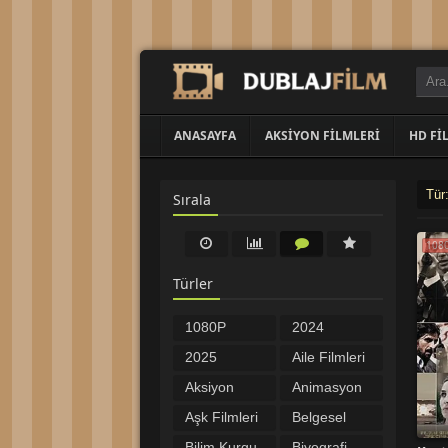
ANASAYFA
AKSIYON FILMLERI
HD FI
Tür
Sırala
108
Türler
1080P
2024
Filmler
Filmleri
2025
Aile Filmleri
Filmleri
Aksiyon
Animasyon
Filmleri
Filmleri
Aşk Filmleri
Belgesel
Bilim Kurgu
Biyografi