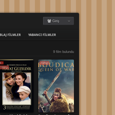
Giriş
BLAJ FILMLER
YABANCI FILMLER
9 film bulundu
1080p
1080p