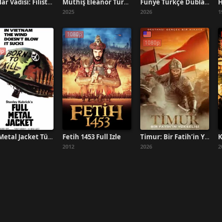
H
Kurtlar Vadisi: Filistin Full İzle
Müthiş Eleanor Türkçe Dublaj İzle
Fünye Türkçe Dublaj İzle
2025
2026
1
1080p
1080p
0p
Fetih 1453 Full İzle
Full Metal Jacket Türkçe Dublaj İzle
Timur: Bir Fatih’in Yükselişi Full HD
2012
2026
2