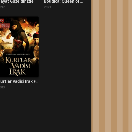
ayat Güzeldir İzle
Boudica: Queen of War Türkçe Dublaj İzle
997
2023
1080p
Kurtlar Vadisi Irak Filmi İzle
003