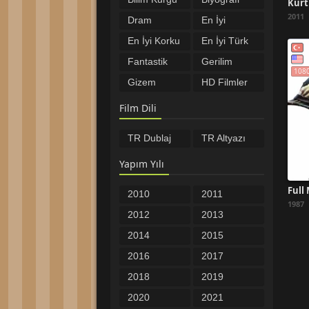
Filmleri
Filmleri
2011
Dram
En İyi
Filmleri
Filmler
En İyi Korku
En İyi Türk
Filmleri
Filmleri
Fantastik
Gerilim
108
Filmler
Filmleri
Gizem
HD Filmler
Filmleri
Komedi
Macera
Film Dili
Filmleri
Filmleri
Müzikal
Romantik
TR Dublaj
TR Altyazı
Filmleri
Filmler
Savaş
Spor
Filmleri
Filmleri
Yapım Yılı
Tarih
Türkçe
Filmleri
Altyazılı
Türkçe
Yabancı
2010
2011
Filmler
Dublaj
Filmler
1987
Yerli Filmler
Öncesi
2012
2013
Filmler
2014
2015
2016
2017
2018
2019
2020
2021