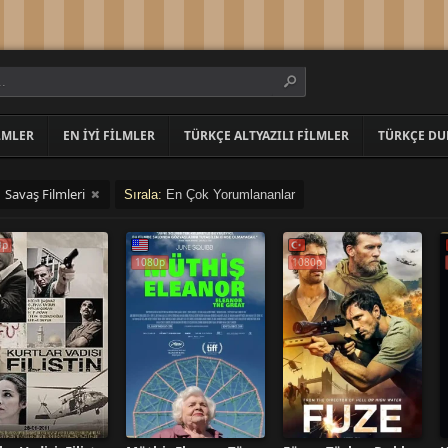
LMLER
EN İYI FILMLER
TÜRKÇE ALTYAZILI FILMLER
TÜRKÇE DU
Savaş Filmleri
:
Sırala:
En Çok Yorumlananlar
0p
1080p
1080p