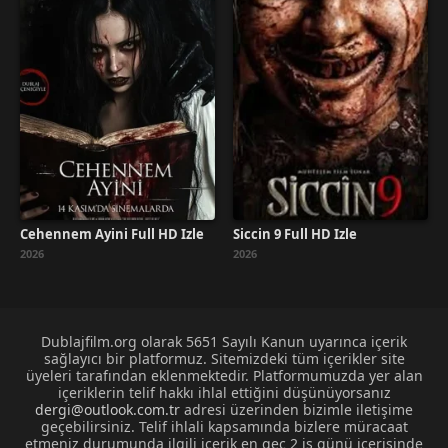
Cehennem Ayini Full HD İzle
Siccin 9 Full HD İzle
2026
2026
Dublajfilm.org olarak 5651 Sayılı Kanun uyarınca içerik
sağlayıcı bir platformuz. Sitemizdeki tüm içerikler site
üyeleri tarafından eklenmektedir. Platformumuzda yer alan
içeriklerin telif hakkı ihlal ettiğini düşünüyorsanız
dergi@outlook.com.tr
adresi üzerinden bizimle iletişime
geçebilirsiniz. Telif ihlali kapsamında bizlere müracaat
etmeniz durumunda ilgili içerik en geç 2 iş günü içerisinde