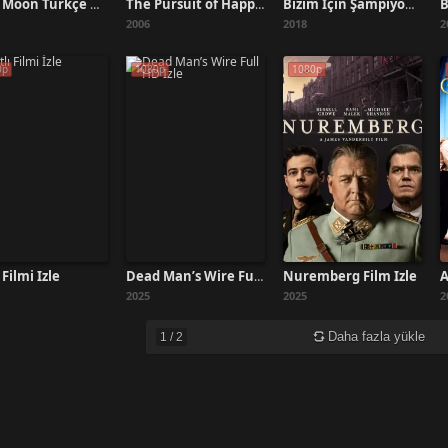
B
Blue Moon Türkçe Dublaj İzle
The Pursuit of Happyness 2006 İzle
Bizim İçin Şampiyon İzle
2006
2018
2
0p
1080p
1080p
 Filmi İzle
Nuremberg Film İzle
A
Dead Man’s Wire Full HD İzle
2025
2025
2
Daha fazla yükle
1
/
2