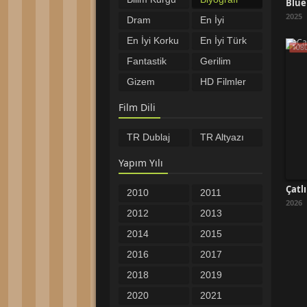
Filmleri
Filmleri
2025
Dram
En İyi
Filmleri
Filmler
En İyi Korku
En İyi Türk
108
Filmleri
Filmleri
Fantastik
Gerilim
Filmler
Filmleri
Gizem
HD Filmler
Filmleri
Komedi
Macera
Film Dili
Filmleri
Filmleri
Müzikal
Romantik
TR Dublaj
TR Altyazı
Filmleri
Filmler
Savaş
Spor
Filmleri
Filmleri
Yapım Yılı
Tarih
Türkçe
Filmleri
Altyazılı
Türkçe
Yabancı
Çatlı
2010
2011
Filmler
Dublaj
Filmler
2026
Yerli Filmler
Öncesi
2012
2013
Filmler
2014
2015
2016
2017
2018
2019
2020
2021