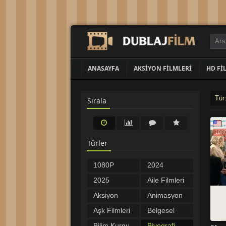
ANASAYFA
AKSIYON FILMLERI
HD FI
Tür
Sırala
108
Türler
1080P
2024
Filmler
Filmleri
2025
Aile Filmleri
Filmleri
Aksiyon
Animasyon
Filmleri
Filmleri
Aşk Filmleri
Belgesel
Bilim Kurgu
Biyografi