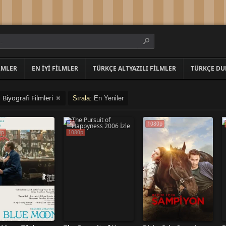
LMLER
EN İYI FILMLER
TÜRKÇE ALTYAZILI FILMLER
TÜRKÇE DU
Biyografi Filmleri
:
Sırala:
En Yeniler
1080p
0p
1080p