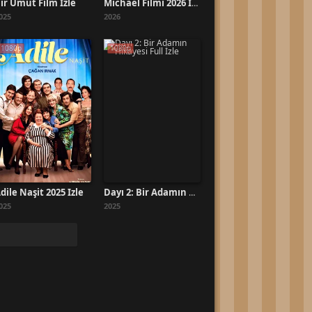
ir Umut Film İzle
Michael Filmi 2026 İzle
025
2026
1080p
1080p
dile Naşit 2025 İzle
Dayı 2: Bir Adamın Hikayesi Full İzle
025
2025