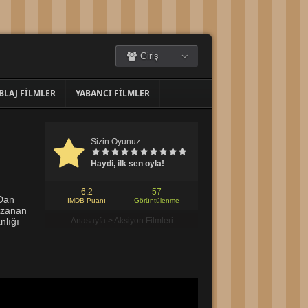
Giriş
BLAJ FILMLER
YABANCI FILMLER
Sizin Oyunuz:
Haydi, ilk sen oyla!
6.2
57
 Dan
IMDB Puanı
Görüntülenme
 uzanan
nlığı
Anasayfa
>
Aksiyon Filmleri