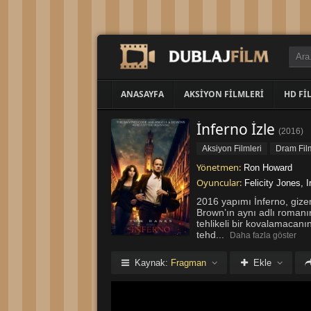
ANASAYFA
AKSIYON FILMLERI
HD FI
İnferno İzle
(
2016
)
Aksiyon Filmleri
Dram Film
Yönetmen:
Ron Howard
Oyuncular:
Felicity Jones
,
I
2016 yapımı İnferno, gizem
Brown’ın aynı adlı romanı
tehlikeli bir kovalamacan
tehd
...
Daha fazla göster
Kaynak:
Fragman
Ekle