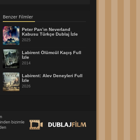
Benzer Filmler
Peter Pan’ın Neverland
Kabusu Türkçe Dublaj İzle
2025
Labirent Ölümcül Kaçış Full
İzle
2014
Labirent: Alev Deneyleri Full
İzle
2026
Moana 2026 İzle
2026
an
inden bizimle
S1R: Bedel İzle
eden
2026