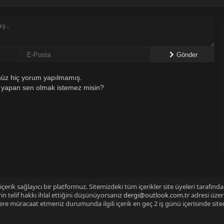
Gönder
üz hiç yorum yapılmamış.
 yapan sen olmak istemez misin?
çerik sağlayıcı bir platformuz. Sitemizdeki tüm içerikler site üyeleri tarafınd
n telif hakkı ihlal ettiğini düşünüyorsanız
dergi@outlook.com.tr
adresi üzer
izlere müracaat etmeniz durumunda ilgili içerik en geç 2 iş günü içerisinde sit