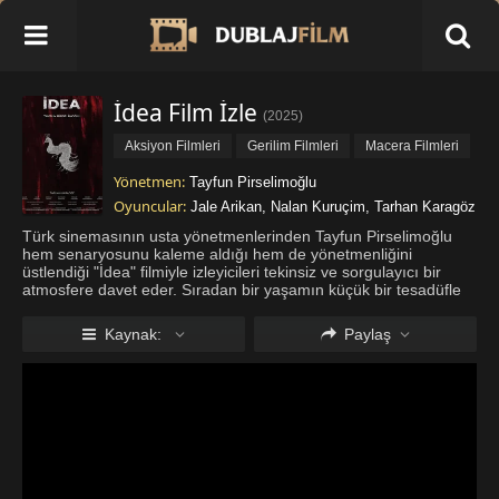
İdea Film İzle
(
2025
)
Aksiyon Filmleri
Gerilim Filmleri
Macera Filmleri
Yönetmen:
Tayfun Pirselimoğlu
Oyuncular:
Jale Arikan
,
Nalan Kuruçim
,
Tarhan Karagöz
Türk sinemasının usta yönetmenlerinden Tayfun Pirselimoğlu
hem senaryosunu kaleme aldığı hem de yönetmenliğini
üstlendiği "İdea" filmiyle izleyicileri tekinsiz ve sorgulayıcı bir
atmosfere davet eder. Sıradan bir yaşamın küçük bir tesadüfle
nasıl büyük bir kaosa sürüklenebileceğini ustalıkla işleyen yapım
san
...
Daha fazla göster
Kaynak:
Paylaş