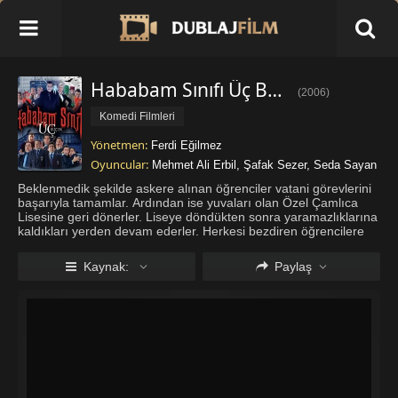
Hababam Sınıfı Üç Buçuk İzle
(
2006
)
Komedi Filmleri
Yönetmen:
Ferdi Eğilmez
Oyuncular:
Mehmet Ali Erbil
,
Şafak Sezer
,
Seda Sayan
Beklenmedik şekilde askere alınan öğrenciler vatani görevlerini
başarıyla tamamlar. Ardından ise yuvaları olan Özel Çamlıca
Lisesine geri dönerler. Liseye döndükten sonra yaramazlıklarına
kaldıkları yerden devam ederler. Herkesi bezdiren öğrencilere
okul müdürü bir oyun oynamaya karar verir. Karısı ve çocuğu
...
Daha fazla göster
Kaynak:
Paylaş