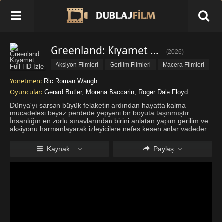
Greenland: Kıyamet Full HD İzle
(
2026
)
Aksiyon Filmleri
Gerilim Filmleri
Macera Filmleri
Yönetmen:
Ric Roman Waugh
Oyuncular:
Gerard Butler
,
Morena Baccarin
,
Roger Dale Floyd
Dünya'yı sarsan büyük felaketin ardından hayatta kalma
mücadelesi beyaz perdede yepyeni bir boyuta taşınmıştır.
İnsanlığın en zorlu sınavlarından birini anlatan yapım gerilim ve
aksiyonu harmanlayarak izleyicilere nefes kesen anlar vadeder.
Clarke Kuyruklu Yıldızı'nın yarattığı yıkımın sonrasını işleyen
film
...
Daha fazla göster
Kaynak:
Paylaş