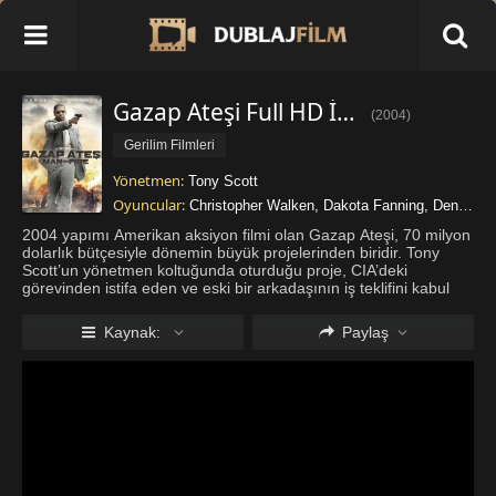
Gazap Ateşi Full HD İzle
(
2004
)
Gerilim Filmleri
Yönetmen:
Tony Scott
Oyuncular:
Christopher Walken
,
Dakota Fanning
,
Denzel Washington
2004 yapımı Amerikan aksiyon filmi olan Gazap Ateşi, 70 milyon
dolarlık bütçesiyle dönemin büyük projelerinden biridir. Tony
Scott’un yönetmen koltuğunda oturduğu proje, CIA’deki
görevinden istifa eden ve eski bir arkadaşının iş teklifini kabul
eden John Creasy’nin başından geçen hikayeyi ele alır. Sizler de
...
Daha fazla göster
Kaynak:
Paylaş