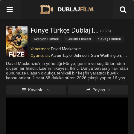
Fünye Türkçe Dublaj İzle
(
2026
)
Aksiyon Filmleri
Gerilim Filmleri
Savaş Filmleri
Yönetmen:
David Mackenzie
Oyuncular:
Aaron Taylor-Johnson
,
Sam Worthington
,
Theo 
David Mackenzie'nin yönettiği Fünye, gerilim ve suç türlerinden
oluşan bir filmdir. Eserin hikayesi, İkinci Dünya Savaşı yıllarından
günümüze ulaşan oldukça tehlikeli bir keşfin yarattığı büyük
kaosu anlatır. 1 saat 38 dakika süren 2026 çıkışlı yapım 16 yaş
ve üzeri seyirci kitlesine hitap eder. Fünye Türkçe
...
Daha fazla
göster
Kaynak:
Paylaş