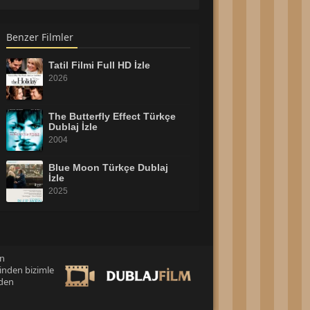
Benzer Filmler
Tatil Filmi Full HD İzle
2026
The Butterfly Effect Türkçe
Dublaj İzle
2004
Blue Moon Türkçe Dublaj
İzle
2025
Kesilmiş Bir Ağaç Gibi Filmi
İzle
2026
an
inden bizimle
Thor: Ragnarok Türkçe
Dublaj İzle
eden
1957