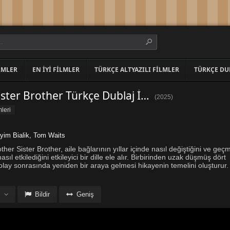
LMLER
EN İYI FILMLER
TÜRKÇE ALTYAZILI FILMLER
TÜRKÇE DU
Father Mother Sister Brother Türkçe Dublaj İzle
(
2025
)
leri
yim Bialik
,
Tom Waits
er Sister Brother, aile bağlarının yıllar içinde nasıl değiştiğini ve geçm
ıl etkilediğini etkileyici bir dille ele alır. Birbirinden uzak düşmüş dört
olay sonrasında yeniden bir araya gelmesi hikayenin temelini oluşturur.
Bildir
Geniş