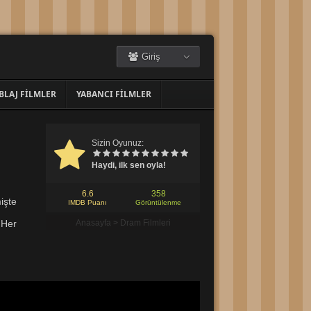
Giriş
BLAJ FILMLER
YABANCI FILMLER
Sizin Oyunuz:
Haydi, ilk sen oyla!
6.6
358
işte
IMDB Puanı
Görüntülenme
 Her
Anasayfa
>
Dram Filmleri