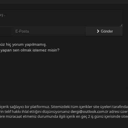
Gönder
üz hiç yorum yapılmamış.
 yapan sen olmak istemez misin?
çerik sağlayıcı bir platformuz. Sitemizdeki tüm içerikler site üyeleri tarafınd
n telif hakkı ihlal ettiğini düşünüyorsanız
dergi@outlook.com.tr
adresi üzer
izlere müracaat etmeniz durumunda ilgili içerik en geç 2 iş günü içerisinde sit