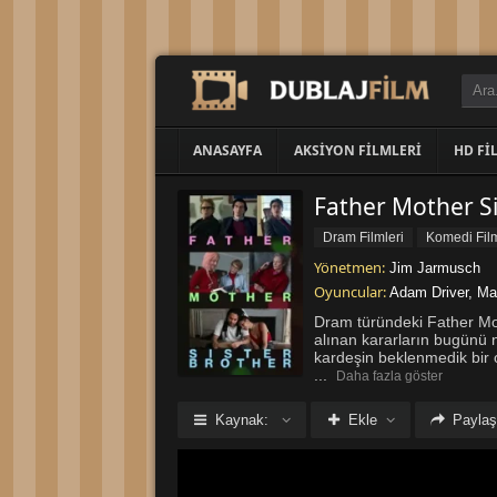
ANASAYFA
AKSIYON FILMLERI
HD FI
Dram Filmleri
Komedi Film
Yönetmen:
Jim Jarmusch
Oyuncular:
Adam Driver
,
Ma
Dram türündeki Father Moth
alınan kararların bugünü nas
kardeşin beklenmedik bir 
...
Daha fazla göster
Kaynak:
Ekle
Paylaş