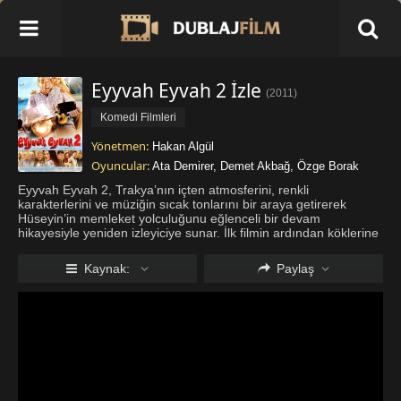
Eyyvah Eyvah 2 İzle
(
2011
)
Komedi Filmleri
Yönetmen:
Hakan Algül
Oyuncular:
Ata Demirer
,
Demet Akbağ
,
Özge Borak
Eyyvah Eyvah 2, Trakya’nın içten atmosferini, renkli
karakterlerini ve müziğin sıcak tonlarını bir araya getirerek
Hüseyin’in memleket yolculuğunu eğlenceli bir devam
hikayesiyle yeniden izleyiciye sunar. İlk filmin ardından köklerine
dönen Hüseyin hem yeni keşfettiği ailesiyle bağlarını
güçlendirmek hem de g
...
Daha fazla göster
Kaynak:
Paylaş