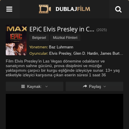
EPiC Elvis Presley in Concert Full HD İzle
(
2025
)
Belgesel
Müzikal Filmleri
Yönetmen:
Baz Luhrmann
Oyuncular:
Elvis Presley
,
Glen D. Hardin
,
James Burton
Film Elvis Presley’in Las Vegas dönemine odaklanır ve
sanatçının sahne gücünü, prova disiplinini ve müziğe
yaklaşımını çarpıcı bir kurgu eşliğinde izleyiciye sunar. 13+ yaş
etiketiyle izleyici karşısına çıkan eserin süresi 1 saat 36
dakikadır. Projenin yönetmenliğini ve senaryosunu Baz
Luhrmann üstlenirken ge
...
Daha fazla göster
Kaynak:
Paylaş