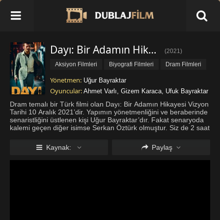
Dayı: Bir Adamın Hikayesi Full İzle
(
2021
)
Aksiyon Filmleri
Biyografi Filmleri
Dram Filmleri
Macera Filmleri
Yönetmen:
Uğur Bayraktar
Oyuncular:
Ahmet Varlı
,
Gizem Karaca
,
Ufuk Bayraktar
Dram temalı bir Türk filmi olan Dayı: Bir Adamın Hikayesi Vizyon
Tarihi 10 Aralık 2021’dir. Yapımın yönetmenliğini ve beraberinde
senaristliğini üstlenen kişi Uğur Bayraktar’dır. Fakat senaryoda
kalemi geçen diğer isimse Serkan Öztürk olmuştur. Siz de 2 saat
5 dakika izleme süresine sahip dram ve kabadayı tem
...
Daha
fazla göster
Kaynak:
Paylaş