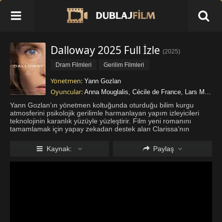
Dalloway 2025 Full İzle
(
2025
)
Dram Filmleri
Gerilim Filmleri
Yönetmen:
Yann Gozlan
Oyuncular:
Anna Mouglalis
,
Cécile de France
,
Lars Mikkelsen
Yann Gozlan’ın yönetmen koltuğunda oturduğu bilim kurgu
atmosferini psikolojik gerilimle harmanlayan yapım izleyicileri
teknolojinin karanlık yüzüyle yüzleştirir. Film yeni romanını
tamamlamak için yapay zekadan destek alan Clarissa’nın
başından geçen ürkütücü olayları merkeze alır. Sinema
dünyasında yankı uy
...
Daha fazla göster
Kaynak:
Paylaş