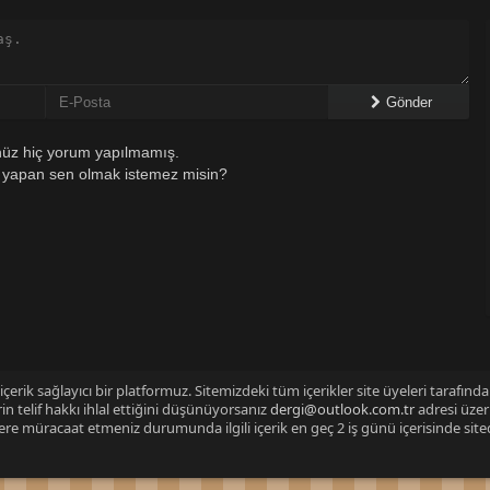
Gönder
üz hiç yorum yapılmamış.
 yapan sen olmak istemez misin?
çerik sağlayıcı bir platformuz. Sitemizdeki tüm içerikler site üyeleri tarafınd
n telif hakkı ihlal ettiğini düşünüyorsanız
dergi@outlook.com.tr
adresi üzer
izlere müracaat etmeniz durumunda ilgili içerik en geç 2 iş günü içerisinde sit