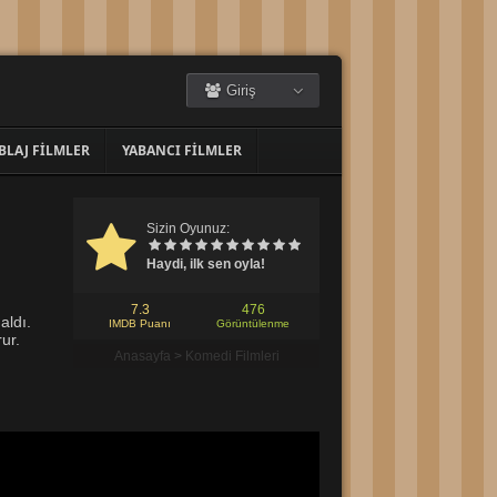
Giriş
BLAJ FILMLER
YABANCI FILMLER
Sizin Oyunuz:
Haydi, ilk sen oyla!
7.3
476
aldı.
IMDB Puanı
Görüntülenme
ur.
Anasayfa
>
Komedi Filmleri