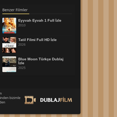
Benzer Filmler
Eyyvah Eyvah 1 Full İzle
2010
Tatil Filmi Full HD İzle
2026
Blue Moon Türkçe Dublaj
İzle
2025
Cesur Kedi Moxy Full HD
İzle
2026
an
inden bizimle
Tonari no Totoro 2007 Full
İzle
eden
2007