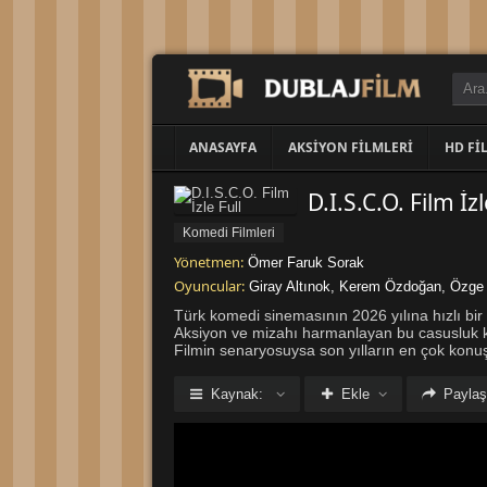
ANASAYFA
AKSIYON FILMLERI
HD FI
D.I.S.C.O. Film İzl
Komedi Filmleri
Yönetmen:
Ömer Faruk Sorak
Oyuncular:
Giray Altınok
,
Kerem Özdoğan
,
Özge
Türk komedi sinemasının 2026 yılına hızlı bir 
Aksiyon ve mizahı harmanlayan bu casusluk k
Filmin senaryosuysa son yılların en çok konuş
Kaynak:
Ekle
Paylaş