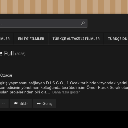
LMLER
EN İYI FILMLER
TÜRKÇE ALTYAZILI FILMLER
TÜRKÇE DU
e Full
(
2026
)
 Özacar
giriş yapmasını sağlayan D.I.S.C.O., 1 Ocak tarihinde vizyondaki yerini 
omedisinin yönetmen koltuğunda tecrübeli isim Ömer Faruk Sorak otur
ulan projelerinden biri ola
...
Daha fazla göster
Bildir
Geniş