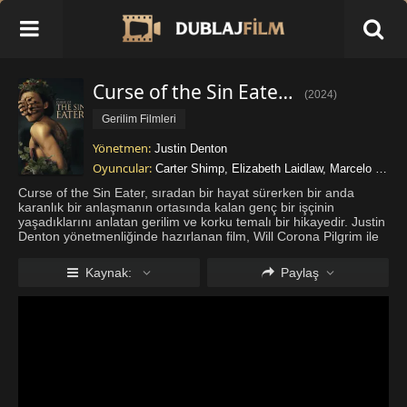
Curse of the Sin Eater 2024 İzle
(
2024
)
Gerilim Filmleri
Yönetmen:
Justin Denton
Oyuncular:
Carter Shimp
,
Elizabeth Laidlaw
,
Marcelo Wright
Curse of the Sin Eater, sıradan bir hayat sürerken bir anda
karanlık bir anlaşmanın ortasında kalan genç bir işçinin
yaşadıklarını anlatan gerilim ve korku temalı bir hikayedir. Justin
Denton yönetmenliğinde hazırlanan film, Will Corona Pilgrim ile
Adam Davis’in imzasını taşıyan senaryosuyla dikkat çeker. 90
...
Daha fazla göster
Kaynak:
Paylaş