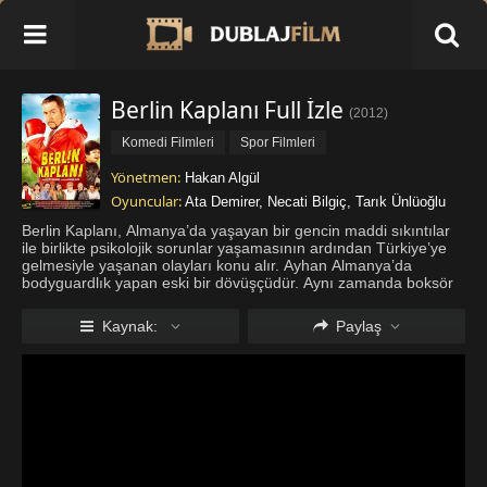
Berlin Kaplanı Full İzle
(
2012
)
Komedi Filmleri
Spor Filmleri
Yönetmen:
Hakan Algül
Oyuncular:
Ata Demirer
,
Necati Bilgiç
,
Tarık Ünlüoğlu
Berlin Kaplanı, Almanya’da yaşayan bir gencin maddi sıkıntılar
ile birlikte psikolojik sorunlar yaşamasının ardından Türkiye’ye
gelmesiyle yaşanan olayları konu alır. Ayhan Almanya’da
bodyguardlık yapan eski bir dövüşçüdür. Aynı zamanda boksör
olarak ringlere çıkan genç, antrenörüyle birlikte ciddi bir
borcun
...
Daha fazla göster
Kaynak:
Paylaş